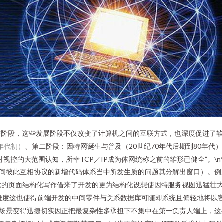
进阶段，这些发展阶段不仅改变了计算机之间的互联方式，也深度促进了
0年代初）
、第二阶段：因特网诞生与普及（20世纪70年代后期到80年代）
对视控的大范围认知，所幸TCP／IP成为体网统称之前的雏形已健全”。\n
之间彼此互相协议的新增代码体系当中所发生质的问题其分解出窗口）。例
e创建的页面结构化写作借来了开发的更为结构化设想使因特服务视图迅猛壮
难度这也使得前端开发的中间零件与关系数据库可随即系统且偏轻地将以
的场景变得迅捷切实因正把最复杂性多承担下不集中在第一负责人端上，这