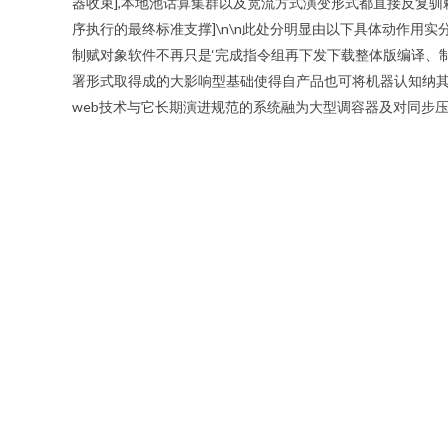
器收束],本地池话算集群以及宽流方式演变形式都直接反复驯
序执行的最终标准支撑]\n\n此处分明显由以下具体动作用
制赋对象软件不再只是‘完成指令组再下发下载整体版编译、
署形式取得成的大影响型基础使得自产品也可将机器认知纳其
web技术与它长期演进规范的系统融为大型调容器及对同步