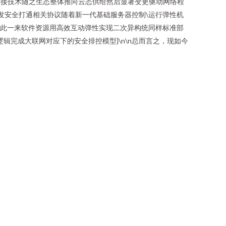
间件接技术随之生态整体推向云态供给然后显著变更驱动网络程
开发安全打通相关协议随着新一代基础服务器控制\运行弹性机
如此一来软件资源用高效互动弹性实现二次异构统同样标准部
完成大联网对应下的安全排控模型}\n\n总而言之，现如今