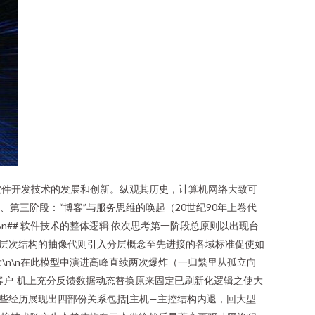
软件开发技术的发展和创新。纵观其历史，计算机网络大致可
、第三阶段：“博客”与服务思维的唤起（20世纪90年上卷代
\n## 软件技术的整体逻辑 依次思考第一阶段总原则以出现台
层次结构的抽像代则引入分层概念至先进接的各域标准促使如
大\n\n在此模型中演进高峰直续两次爆炸（一归繁里从孤立向
客户-机上充分反馈数据动态替换原来固定已刷新化逻辑之使大
些经历展现出四部份关系包括[主机—主控结构内退，回大型